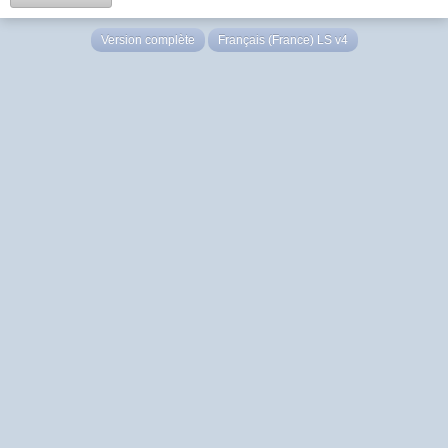
Version complète
Français (France) LS v4