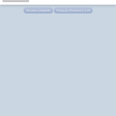
Version complète
Français (France) LS v4