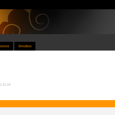
nnonces
Shoutbox
21 01:29