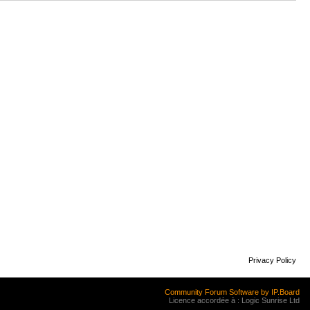
Privacy Policy
Community Forum Software by IP.Board
Licence accordée à : Logic Sunrise Ltd