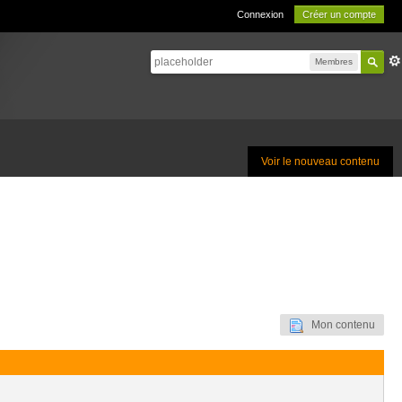
Connexion
Créer un compte
Membres
Voir le nouveau contenu
Mon contenu