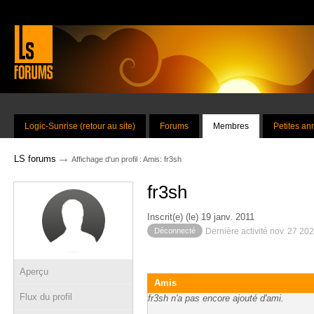
Logic-Sunrise (retour au site)
Forums
Membres
Petites a
→
LS forums
Affichage d'un profil : Amis: fr3sh
fr3sh
Inscrit(e) (le) 19 janv. 2011
Déconnecté
Dernière activité nov. 27 20
Aperçu
Amis
Flux du profil
fr3sh n'a pas encore ajouté d'ami.