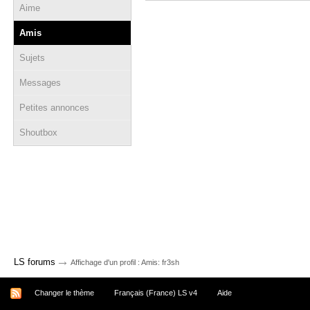
Aime
Amis
Sujets
Messages
Petites annonces
Shoutbox
→
LS forums
Affichage d'un profil : Amis: fr3sh
Changer le thème
Français (France) LS v4
Aide