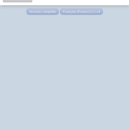
Version complète
Français (France) LS v4