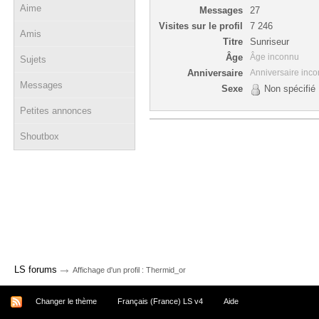
Aime
Messages
27
Visites sur le profil
7 246
Amis
Titre
Sunriseur
Âge
Âge inconnu
Sujets
Anniversaire
Anniversaire inc
Messages
Sexe
Non spécifié
Petites annonces
Shoutbox
→
LS forums
Affichage d'un profil : Thermid_or
Changer le thème
Français (France) LS v4
Aide