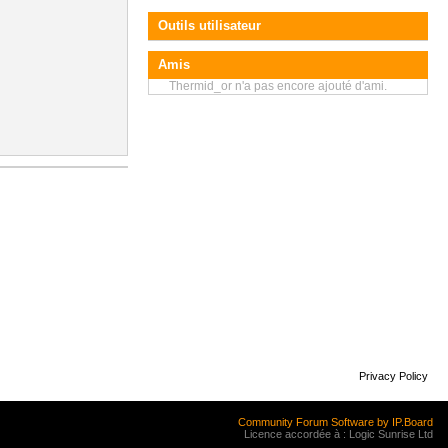
Outils utilisateur
Amis
Thermid_or n'a pas encore ajouté d'ami.
Privacy Policy
Community Forum Software by IP.Board
Licence accordée à : Logic Sunrise Ltd