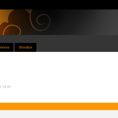
nnonces
Shoutbox
11 19:00