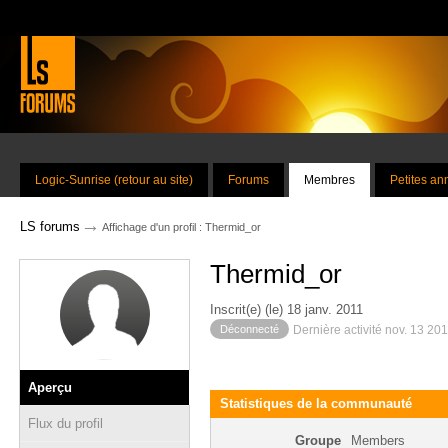
Logic-Sunrise (retour au site)
Forums
Membres
Petites a
→
LS forums
Affichage d'un profil : Thermid_or
Thermid_or
Inscrit(e) (le) 18 janv. 2011
Déconnecté
Dernière activité nov. 13 20
Aperçu
Statistiques de la communauté
Flux du profil
Groupe
Members