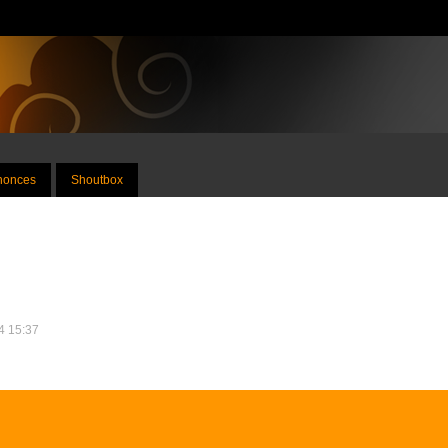
nnonces
Shoutbox
14 15:37