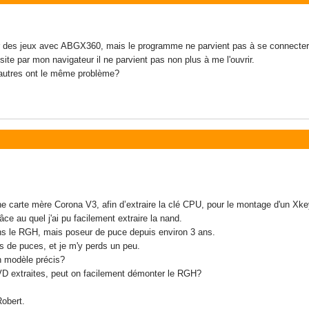
r des jeux avec ABGX360, mais le programme ne parvient pas à se connecter
te par mon navigateur il ne parvient pas non plus à me l'ouvrir.
'autres ont le même problème?
ne carte mère Corona V3, afin d’extraire la clé CPU, pour le montage d'un Xk
ce au quel j'ai pu facilement extraire la nand.
ns le RGH, mais poseur de puce depuis environ 3 ans.
es de puces, et je m'y perds un peu.
n modèle précis?
VD extraites, peut on facilement démonter le RGH?
obert.