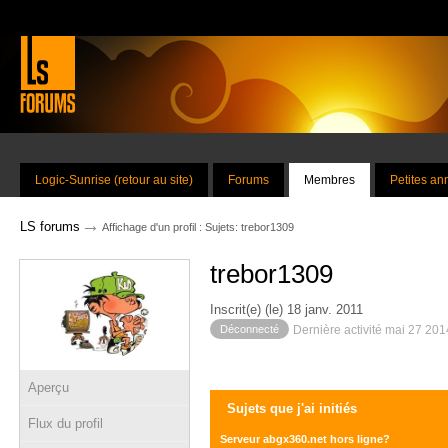
Logic-Sunrise (retour au site)
Forums
Membres
Petites a
→
LS forums
Affichage d'un profil : Sujets: trebor1309
trebor1309
Inscrit(e) (le) 18 janv. 2011
Déconnecté
Dernière activité mai 27 20
Aperçu
Sujets que j'ai initiés
Flux du profil
Serveur abgx360.net hors ligne?