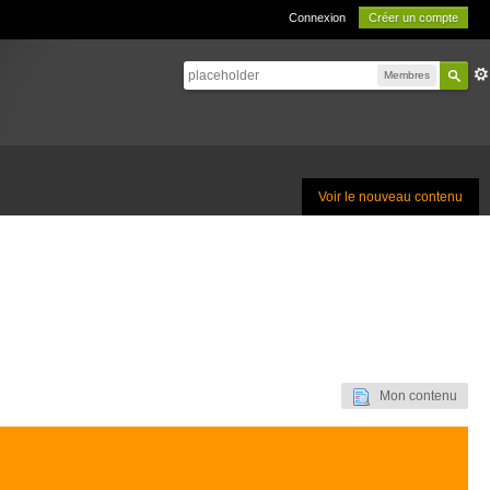
Connexion
Créer un compte
Membres
Voir le nouveau contenu
Mon contenu