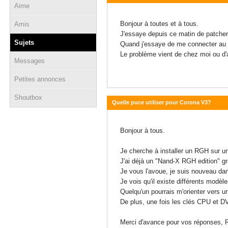
Aime
27 mai 2014 - 12:21
Bonjour à toutes et à tous.
Amis
J'essaye depuis ce matin de patche
Sujets
Quand j'essaye de me connecter au si
Le problème vient de chez moi ou d
Messages
Petites annonces
Shoutbox
Quelle puce utiliser pour Corona V3?
17 octobre 2013 - 07:57
Bonjour à tous.
Je cherche à installer un RGH sur u
J'ai déjà un "Nand-X RGH edition" grâ
Je vous l'avoue, je suis nouveau da
Je vois qu'il existe différents modèl
Quelqu'un pourrais m'orienter vers u
De plus, une fois les clés CPU et D
Merci d'avance pour vos réponses, R