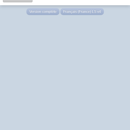
Version complète
Français (France) LS v4