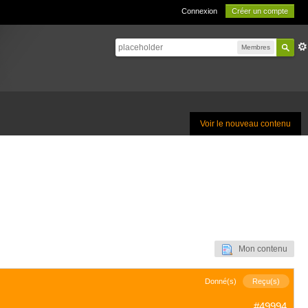
Connexion
Créer un compte
Membres
Voir le nouveau contenu
Mon contenu
Donné(s)
Reçu(s)
#49994