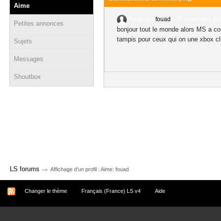
Aime
Posté par
fouad
-
05 novembre 200
Petites annonces
bonjour tout le monde alors MS a com
tampis pour ceux qui on une xbox cli
Sujets
Messages
Shoutbox
→
LS forums
Affichage d'un profil : Aime: fouad
Changer le thème
Français (France) LS v4
Aide