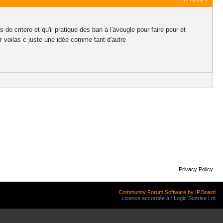
 critere et qu'il pratique des ban a l'aveugle pour faire peur et
r voilas c juste une idée comme tant d'autre
Privacy Policy
Community Forum Software by IP.Board
Licence accordée à : Logic Sunrise Ltd