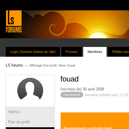
Logic-Sunrise (retour au site)
Forums
Membres
Petites a
→
LS forums
Affichage d'un profil : Aime: fouad
fouad
Inscrit(e) (le) 30 avril 2008
Déconnecté
Dernière activité sept. 21 2
Aperçu
Flux du profil
Bannissements confirmés (maj)