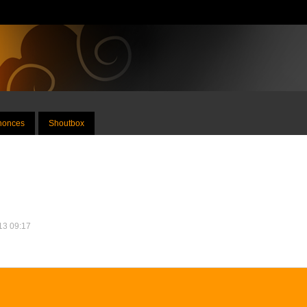
nnonces
Shoutbox
013 09:17