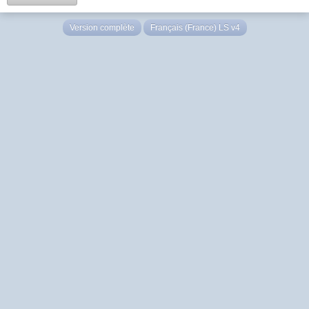
Version complète
Français (France) LS v4