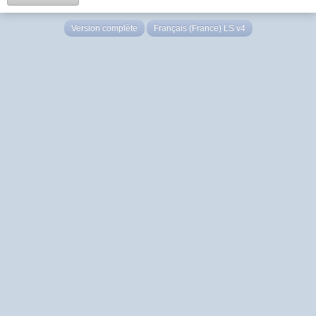
Version complète
Français (France) LS v4