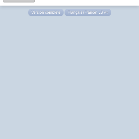
Version complète
Français (France) LS v4