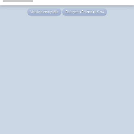
Version complète
Français (France) LS v4