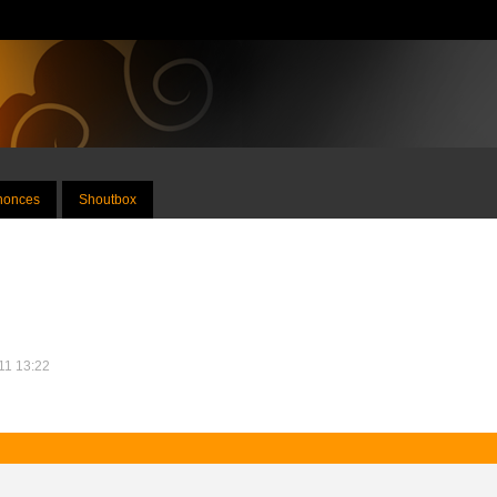
nnonces
Shoutbox
011 13:22