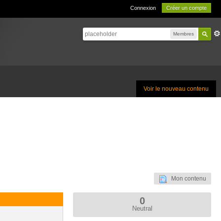
Connexion
Créer un compte
Membres
Voir le nouveau contenu
Mon contenu
0
Neutral