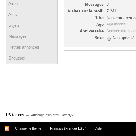
Aime
Messages
3
Visites sur le profil
7 241
Amis
Titre
Nouveau / peu ac
Âge
Âge inconnu
Sujets
Anniversaire
Anniversaire inc
Messages
Sexe
Non spécifié
Petites annonces
Shoutbox
→
LS forums
Affichage d'un profil : azerty23
Changer le thème
Français (France) LS v4
Aide