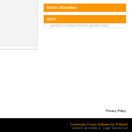
Outils utilisateur
Amis
azerty23 n'a pas encore ajouté d'ami.
Privacy Policy
Community Forum Software by IP.Board
Licence accordée à : Logic Sunrise Ltd