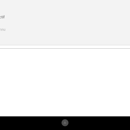
tif
onnu