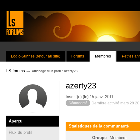
Logic-Sunrise (retour au site)
Forums
Membres
Petites a
→
LS forums
Affichage d'un profil : azerty23
azerty23
Inscrit(e) (le) 15 janv. 2011
Déconnecté
Dernière activité mars 29 2
Aperçu
Statistiques de la communauté
Flux du profil
Groupe
Members