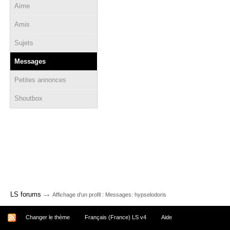
Aime
Amis
Sujets
Messages
Petites annonces
Shoutbox
→
LS forums
Affichage d'un profil : Messages: hypselodoris
Changer le thème
Français (France) LS v4
Aide