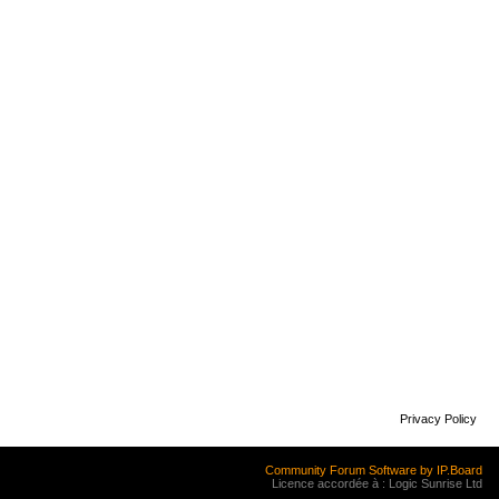
Privacy Policy
Community Forum Software by IP.Board
Licence accordée à : Logic Sunrise Ltd