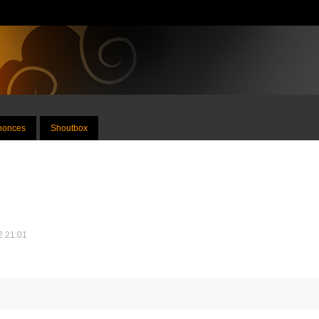
nnonces
Shoutbox
12 21:01