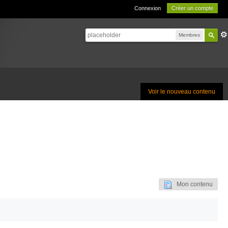
Connexion
Créer un compte
Membres
Voir le nouveau contenu
Mon contenu