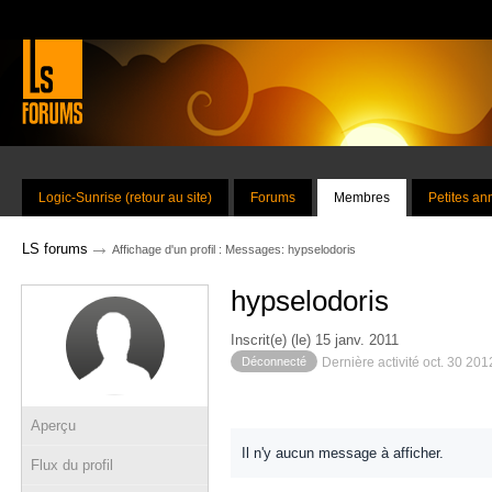
Logic-Sunrise (retour au site)
Forums
Membres
Petites a
→
LS forums
Affichage d'un profil : Messages: hypselodoris
hypselodoris
Inscrit(e) (le) 15 janv. 2011
Déconnecté
Dernière activité oct. 30 20
Aperçu
Il n'y aucun message à afficher.
Flux du profil