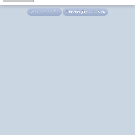
Version complète
Français (France) LS v4