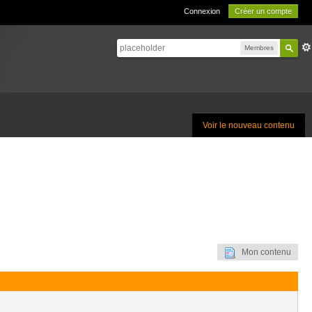
Connexion
Créer un compte
Membres
Voir le nouveau contenu
Mon contenu