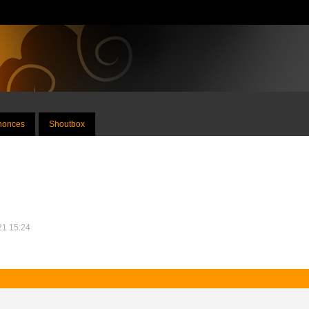
nnonces
Shoutbox
021 15:24