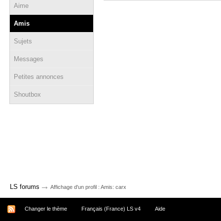
Aime
Amis
Sujets
Messages
Petites annonces
Shoutbox
→
LS forums
Affichage d'un profil : Amis: carx
Changer le thème
Français (France) LS v4
Aide