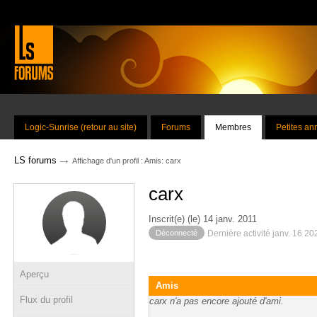
Logic-Sunrise (retour au site)
Forums
Membres
Petites a
→
LS forums
Affichage d'un profil : Amis: carx
carx
Inscrit(e) (le) 14 janv. 2011
Déconnecté
Dernière activité janv. 16 2
Aperçu
Amis
Flux du profil
carx n'a pas encore ajouté d'ami.