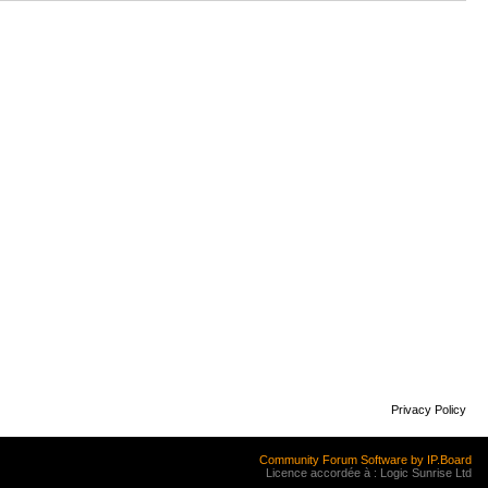
Privacy Policy
Community Forum Software by IP.Board
Licence accordée à : Logic Sunrise Ltd