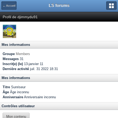
LS forums
← Accueil
Profil de djimmydu91
Mes informations
Groupe
Members
Messages
31
Inscrit(e) (le)
13-janvier 11
Dernière activité
juil. 31 2022 18:31
Mes informations
Titre
Sunriseur
Âge
Âge inconnu
Anniversaire
Anniversaire inconnu
Contrôles utilisateur
Mon contenu