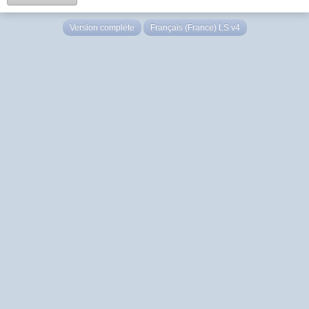
Version complète
Français (France) LS v4