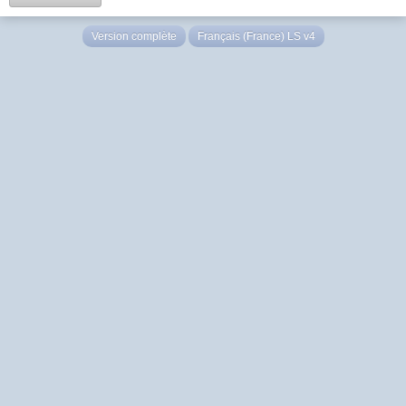
Version complète
Français (France) LS v4