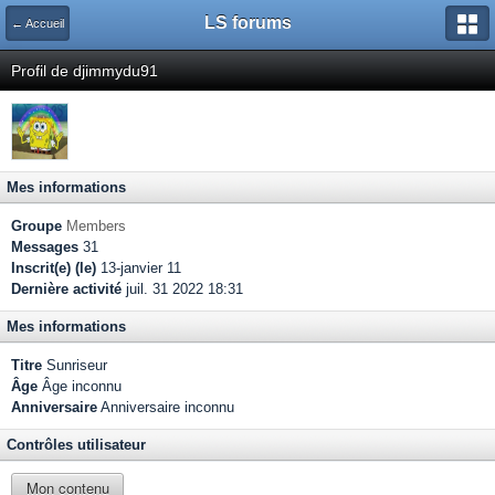
LS forums
← Accueil
Profil de djimmydu91
Mes informations
Groupe
Members
Messages
31
Inscrit(e) (le)
13-janvier 11
Dernière activité
juil. 31 2022 18:31
Mes informations
Titre
Sunriseur
Âge
Âge inconnu
Anniversaire
Anniversaire inconnu
Contrôles utilisateur
Mon contenu