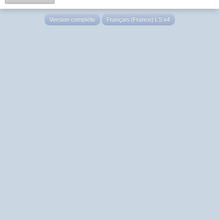
Version complète
Français (France) LS v4