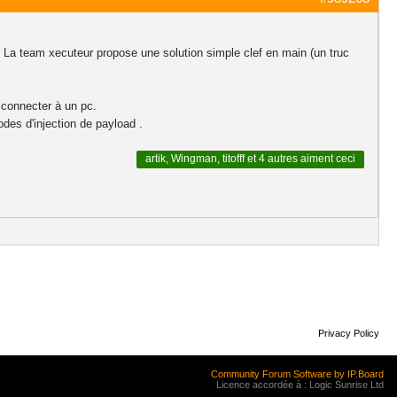
) . La team xecuteur propose une solution simple clef en main (un truc
 connecter à un pc.
des d'injection de payload .
artik
,
Wingman
,
titofff
et
4 autres
aiment ceci
Privacy Policy
Community Forum Software by IP.Board
Licence accordée à : Logic Sunrise Ltd