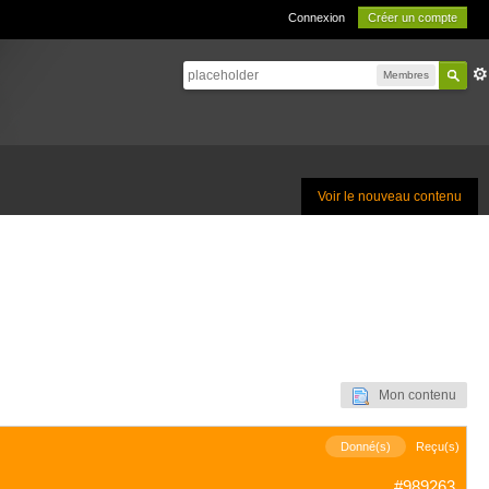
Connexion
Créer un compte
Membres
Voir le nouveau contenu
Mon contenu
Donné(s)
Reçu(s)
#989263