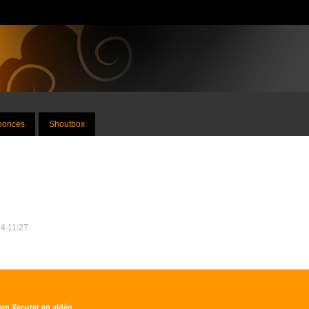
nnonces
Shoutbox
24 11:27
eam Xecuter en vidéo