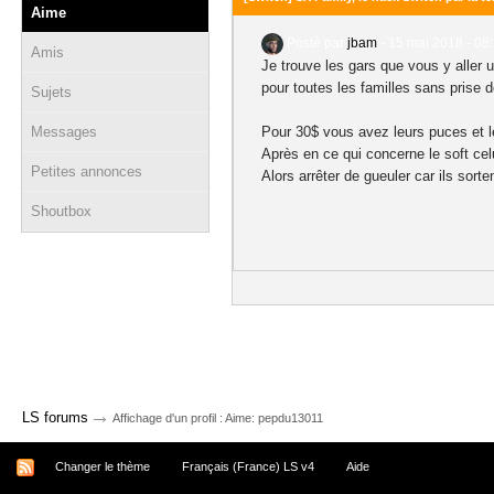
Aime
Posté par
jbam
-
15 mai 2018 - 08
Amis
Je trouve les gars que vous y aller u
pour toutes les familles sans prise 
Sujets
Messages
Pour 30$ vous avez leurs puces et l
Après en ce qui concerne le soft cel
Petites annonces
Alors arrêter de gueuler car ils sort
Shoutbox
→
LS forums
Affichage d'un profil : Aime: pepdu13011
Changer le thème
Français (France) LS v4
Aide