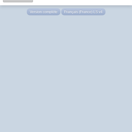
Version complète
Français (France) LS v4