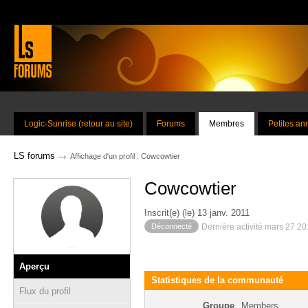
Logic-Sunrise (retour au site)
Forums
Membres
Petites a
→
LS forums
Affichage d'un profil : Cowcowtier
Cowcowtier
Inscrit(e) (le) 13 janv. 2011
Déconnecté
Dernière activité mars 27 2
Aperçu
Statistiques de la communauté
Flux du profil
Groupe
Members