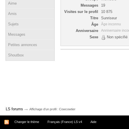
Aime
Messages
19
Visites sur le profil
10 875
Amis
Titre
Sunriseur
Sujets
Âge
Âge inconnu
Anniversaire
Anniversaire inc
Messages
Sexe
Non spécifié
Petites annonces
Shoutbox
→
LS forums
Affichage d'un profil : Cowcowtier
Changer le thème
Français (France) LS v4
Aide