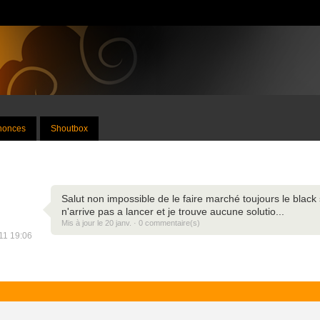
nnonces
Shoutbox
Salut non impossible de le faire marché toujours le black
n'arrive pas a lancer et je trouve aucune solutio...
Mis à jour le 20 janv. · 0 commentaire(s)
011 19:06