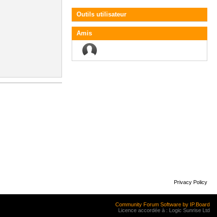
Outils utilisateur
Amis
Privacy Policy
Community Forum Software by IP.Board
Licence accordée à : Logic Sunrise Ltd