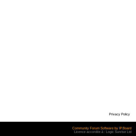
Privacy Policy
Community Forum Software by IP.Board
Licence accordée à : Logic Sunrise Ltd