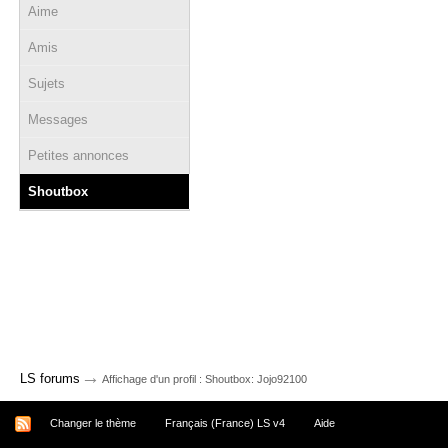
Aime
Amis
Sujets
Messages
Petites annonces
Shoutbox
→
LS forums
Affichage d'un profil : Shoutbox: Jojo92100
Changer le thème
Français (France) LS v4
Aide