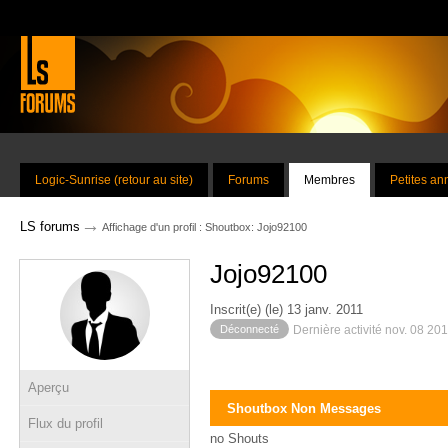
Logic-Sunrise (retour au site)
Forums
Membres
Petites a
→
LS forums
Affichage d'un profil : Shoutbox: Jojo92100
Jojo92100
Inscrit(e) (le) 13 janv. 2011
Déconnecté
Dernière activité nov. 08 20
Aperçu
Shoutbox Non Messages
Flux du profil
no Shouts