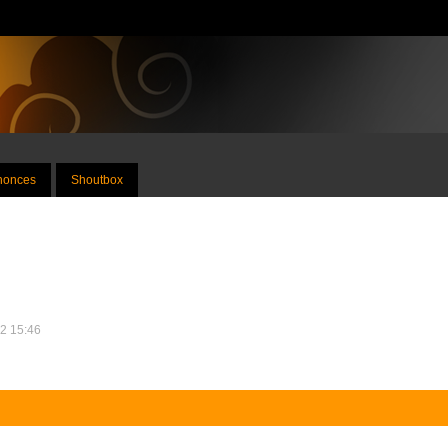
nnonces
Shoutbox
12 15:46