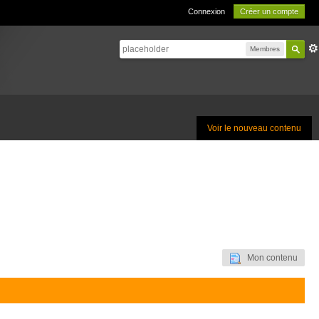
Connexion
Créer un compte
Membres
Voir le nouveau contenu
Mon contenu