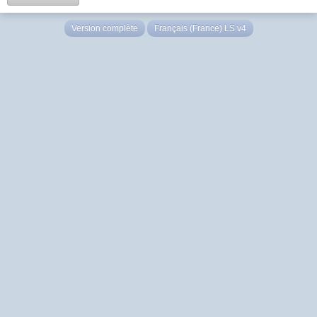
Version complète
Français (France) LS v4