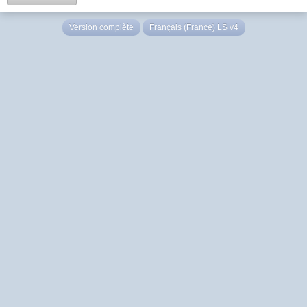
Version complète
Français (France) LS v4