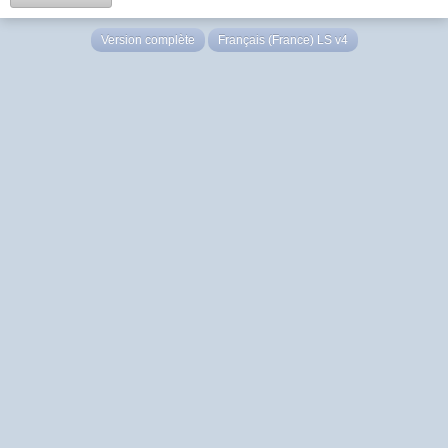
Version complète
Français (France) LS v4