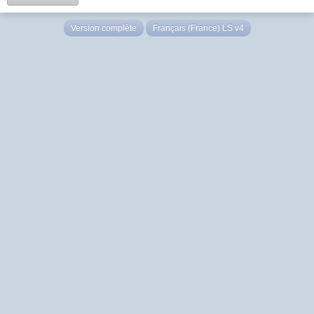
Version complète
Français (France) LS v4