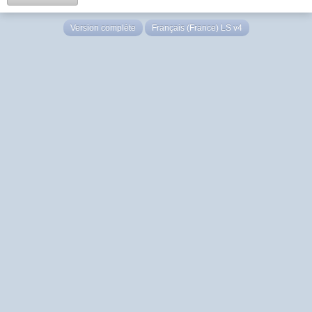
Version complète
Français (France) LS v4