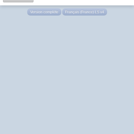
Version complète
Français (France) LS v4