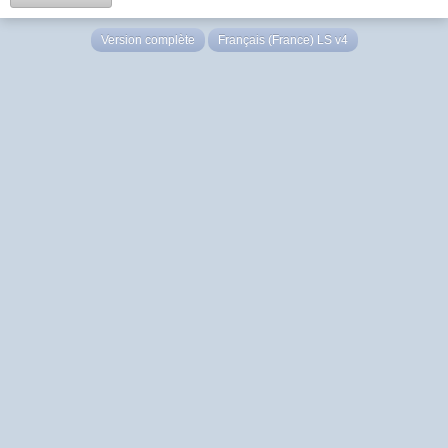
Version complète
Français (France) LS v4