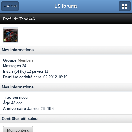
LS forums
← Accueil
Profil de Tchok46
Mes informations
Groupe
Members
Messages
24
Inscrit(e) (le)
12-janvier 11
Dernière activité
sept. 02 2012 18:19
Mes informations
Titre
Sunriseur
Âge
48 ans
Anniversaire
Janvier 28, 1978
Contrôles utilisateur
Mon contenu