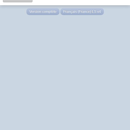
Version complète
Français (France) LS v4