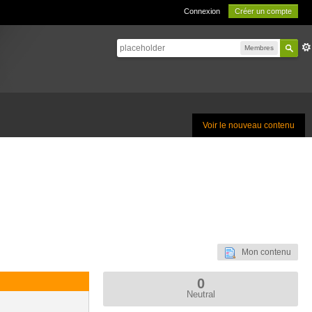
Connexion
Créer un compte
Membres
Voir le nouveau contenu
Mon contenu
0
Neutral