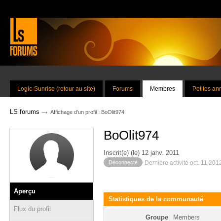
Logic-Sunrise (retour au site)
Forums
Membres
Petites a
→
LS forums
Affichage d'un profil : BoOlit974
BoOlit974
Inscrit(e) (le) 12 janv. 2011
Déconnecté
Dernière activité oct. 11 201
Aperçu
Statistiques de la communauté
Flux du profil
Groupe
Members