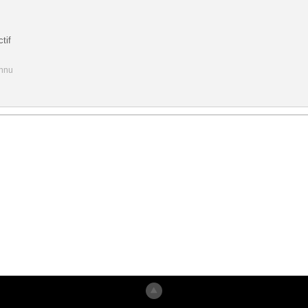
tif
onnu