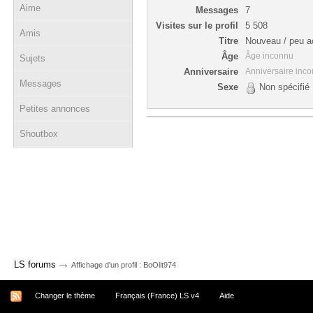
Aime
Messages
7
Visites sur le profil
5 508
Amis
Titre
Nouveau / peu ac
Âge
Âge inconnu
Sujets
Anniversaire
Anniversaire inc
Messages
Sexe
Non spécifié
Petites annonces
Shoutbox
→
LS forums
Affichage d'un profil : BoOlit974
Changer le thème
Français (France) LS v4
Aide