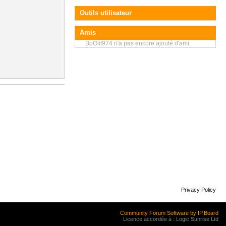
Outils utilisateur
Amis
BoOlit974 n'a pas encore ajouté d'ami.
Privacy Policy
Community Forum Software by IP.Board
Licence accordée à : Logic Sunrise Ltd