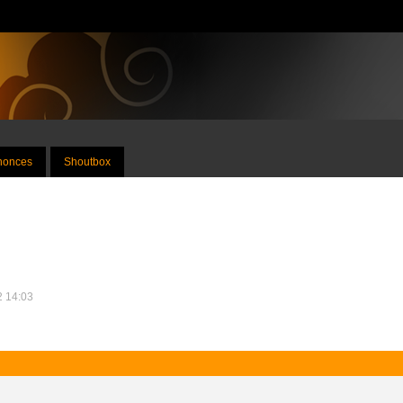
nnonces
Shoutbox
2 14:03