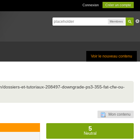
Connexion
Créer un compte
Membres
Voir le nouveau contenu
.com/dossiers-et-tutoriaux-208497-downgrade-ps3-355-fat-cfw-ou-
Mon contenu
5
Neutral