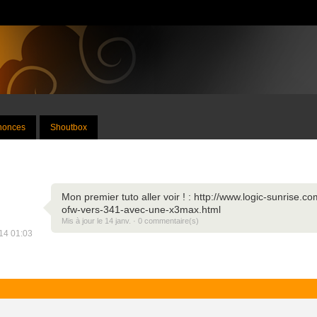
nnonces
Shoutbox
Mon premier tuto aller voir ! : http://www.logic-sunrise
ofw-vers-341-avec-une-x3max.html
Mis à jour le 14 janv. · 0 commentaire(s)
014 01:03