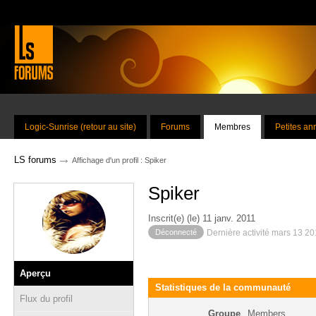
Logic-Sunrise (retour au site)
Forums
Membres
Petites a
→
LS forums
Affichage d'un profil : Spiker
Spiker
Inscrit(e) (le) 11 janv. 2011
Déconnecté
Dernière activité mars 13 2
Aperçu
Statistiques de la communauté
Flux du profil
Groupe
Members