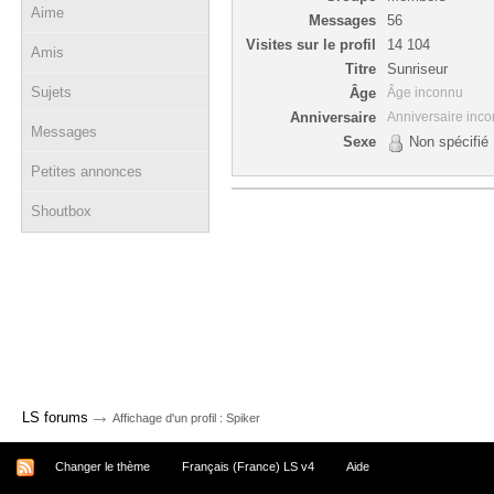
Aime
Messages
56
Visites sur le profil
14 104
Amis
Titre
Sunriseur
Sujets
Âge
Âge inconnu
Anniversaire
Anniversaire inc
Messages
Sexe
Non spécifié
Petites annonces
Shoutbox
→
LS forums
Affichage d'un profil : Spiker
Changer le thème
Français (France) LS v4
Aide