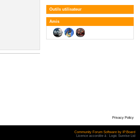
Outils utilisateur
Amis
Privacy Policy
Community Forum Software by IP.Board
Licence accordée à : Logic Sunrise Ltd