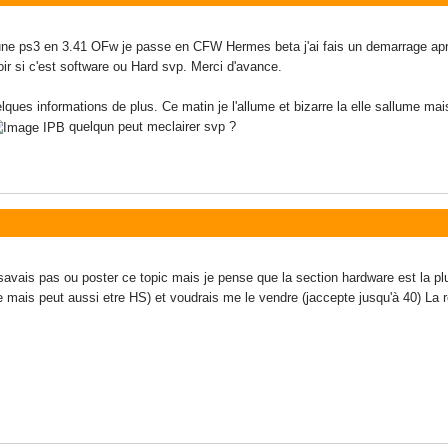
 une ps3 en 3.41 OFw je passe en CFW Hermes beta j'ai fais un demarrage apres
r si c'est software ou Hard svp. Merci d'avance.
ques informations de plus. Ce matin je l'allume et bizarre la elle sallume mais
quelqun peut meclairer svp ?
 savais pas ou poster ce topic mais je pense que la section hardware est la pl
ce mais peut aussi etre HS) et voudrais me le vendre (jaccepte jusqu'à 40) 