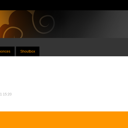
nnonces
Shoutbox
11 15:20