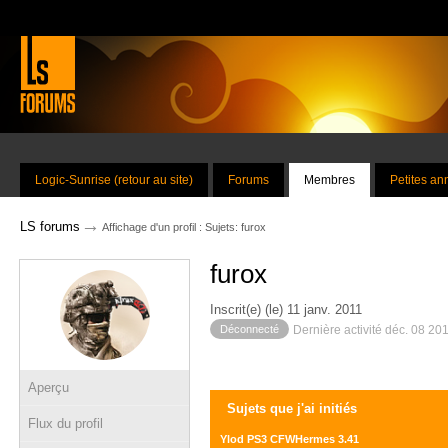
Logic-Sunrise (retour au site)
Forums
Membres
Petites a
→
LS forums
Affichage d'un profil : Sujets: furox
furox
Inscrit(e) (le) 11 janv. 2011
Déconnecté
Dernière activité déc. 08 20
Aperçu
Sujets que j'ai initiés
Flux du profil
Ylod PS3 CFWHermes 3.41