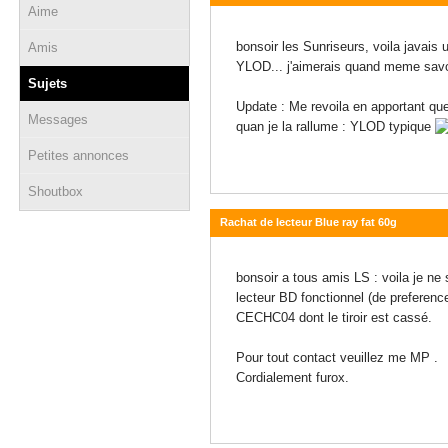
Aime
12 février 2011 - 20:14
bonsoir les Sunriseurs, voila javais
Amis
YLOD... j'aimerais quand meme savoi
Sujets
Update : Me revoila en apportant quel
Messages
quan je la rallume : YLOD typique
Petites annonces
Shoutbox
Rachat de lecteur Blue ray fat 60g
25 janvier 2011 - 22:41
bonsoir a tous amis LS : voila je ne
lecteur BD fonctionnel (de preferen
CECHC04 dont le tiroir est cassé.
Pour tout contact veuillez me MP .
Cordialement furox.