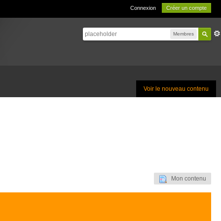
Connexion
Créer un compte
Membres
Voir le nouveau contenu
Mon contenu