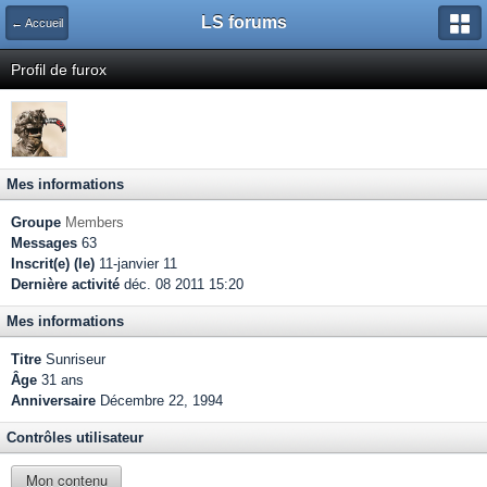
LS forums
← Accueil
Profil de furox
Mes informations
Groupe
Members
Messages
63
Inscrit(e) (le)
11-janvier 11
Dernière activité
déc. 08 2011 15:20
Mes informations
Titre
Sunriseur
Âge
31 ans
Anniversaire
Décembre 22, 1994
Contrôles utilisateur
Mon contenu