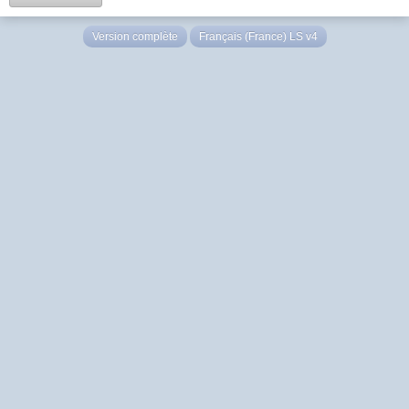
Version complète
Français (France) LS v4