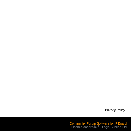
Privacy Policy
Community Forum Software by IP.Board
Licence accordée à : Logic Sunrise Ltd