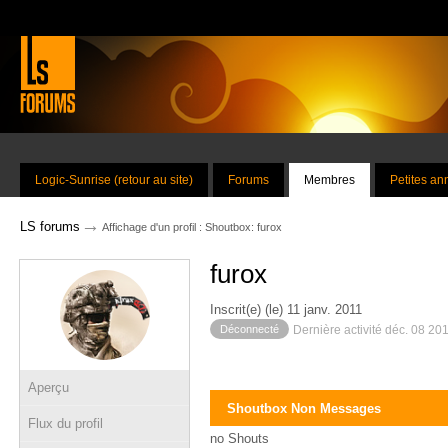
Logic-Sunrise (retour au site)
Forums
Membres
Petites a
→
LS forums
Affichage d'un profil : Shoutbox: furox
furox
Inscrit(e) (le) 11 janv. 2011
Déconnecté
Dernière activité déc. 08 20
Aperçu
Shoutbox Non Messages
Flux du profil
no Shouts