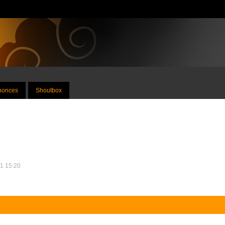
nnonces
Shoutbox
11 15:20