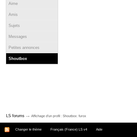
Aime
Amis
Sujets
Messages
Petites annonces
Shoutbox
→
LS forums
Affichage d'un profil : Shoutbox: furox
Changer le thème
Français (France) LS v4
Aide