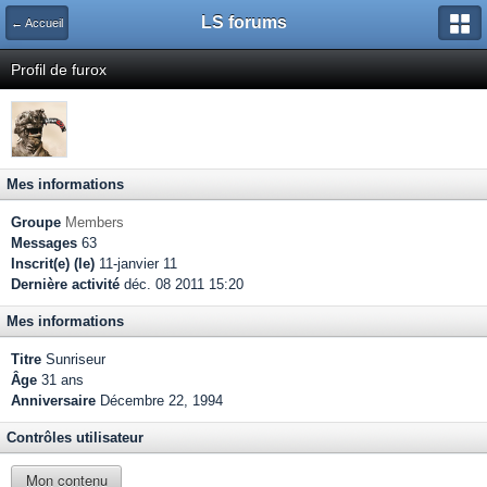
LS forums
← Accueil
Profil de furox
Mes informations
Groupe
Members
Messages
63
Inscrit(e) (le)
11-janvier 11
Dernière activité
déc. 08 2011 15:20
Mes informations
Titre
Sunriseur
Âge
31 ans
Anniversaire
Décembre 22, 1994
Contrôles utilisateur
Mon contenu