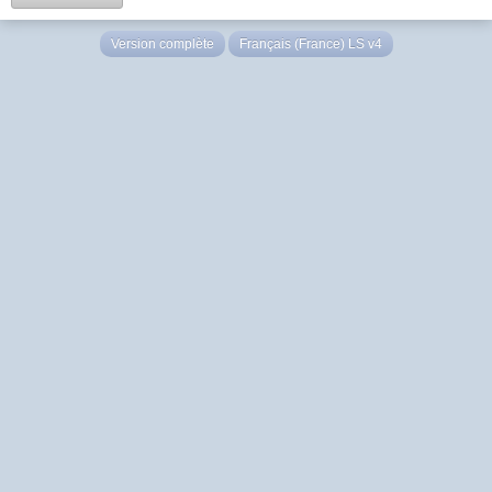
Version complète
Français (France) LS v4