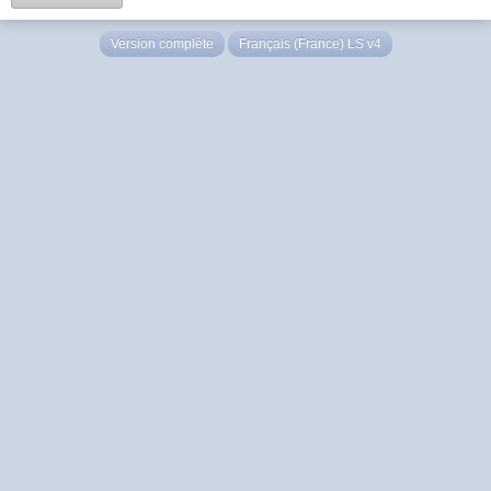
Version complète
Français (France) LS v4