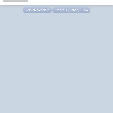
Version complète
Français (France) LS v4