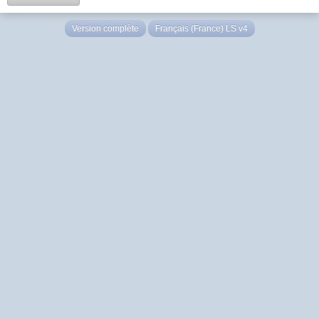
Version complète
Français (France) LS v4