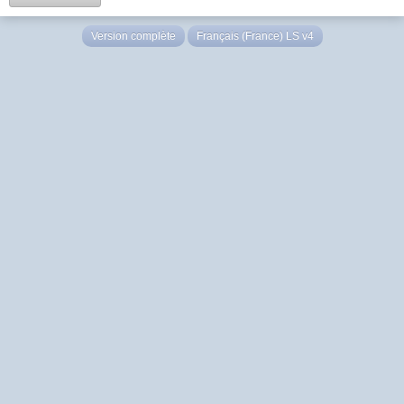
Version complète
Français (France) LS v4