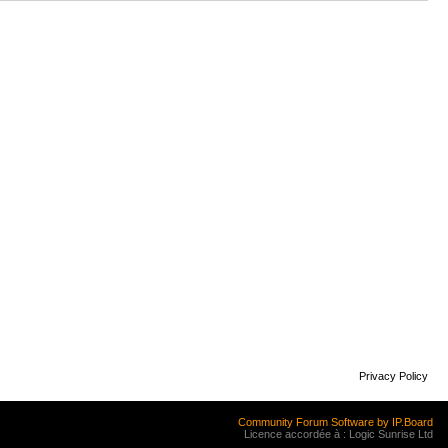
Privacy Policy
Community Forum Software by IP.Board
Licence accordée à : Logic Sunrise Ltd