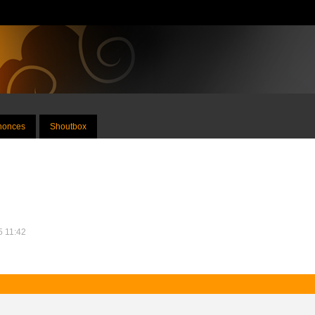
nnonces
Shoutbox
25 11:42