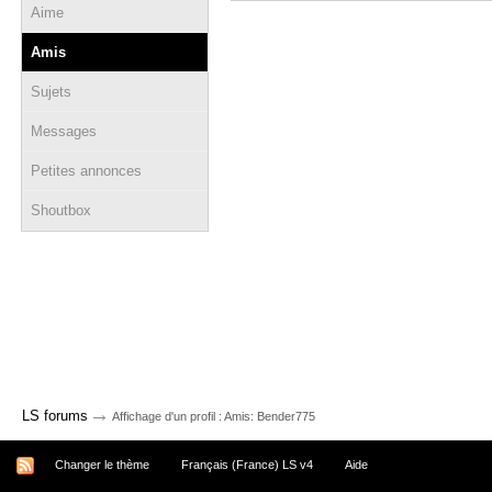
Aime
Amis
Sujets
Messages
Petites annonces
Shoutbox
→
LS forums
Affichage d'un profil : Amis: Bender775
Changer le thème
Français (France) LS v4
Aide