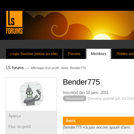
Logic-Sunrise (retour au site)
Forums
Membres
Petites a
→
LS forums
Affichage d'un profil : Amis: Bender775
Bender775
Inscrit(e) (le) 10 janv. 2011
Déconnecté
Dernière activité juil. 18 20
Aperçu
Amis
Flux du profil
Bender775 n'a pas encore ajouté d'ami.