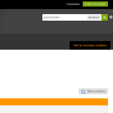
Connexion
Créer un compte
Membres
Voir le nouveau contenu
Mon contenu