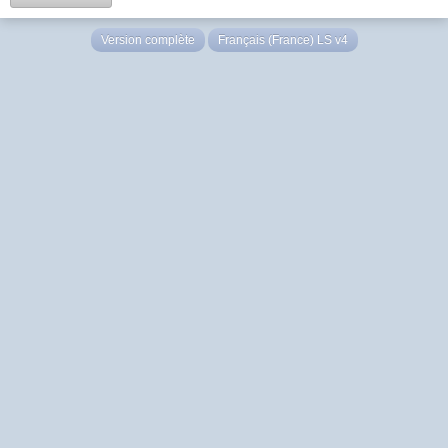
Version complète
Français (France) LS v4