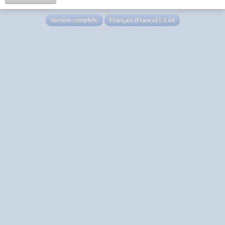
Version complète
Français (France) LS v4