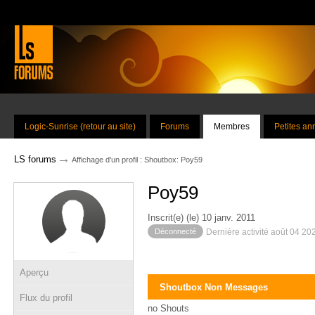
Logic-Sunrise (retour au site)
Forums
Membres
Petites a
→
LS forums
Affichage d'un profil : Shoutbox: Poy59
Poy59
Inscrit(e) (le) 10 janv. 2011
Déconnecté
Dernière activité août 04 20
Aperçu
Shoutbox Non Messages
Flux du profil
no Shouts