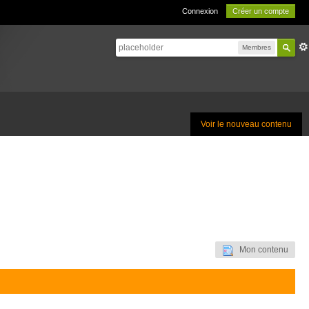
Connexion
Créer un compte
Membres
Voir le nouveau contenu
Mon contenu