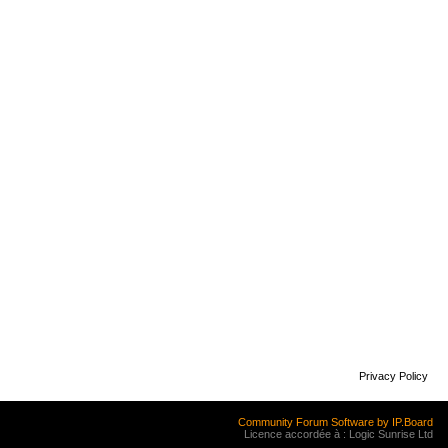
Privacy Policy
Community Forum Software by IP.Board
Licence accordée à : Logic Sunrise Ltd