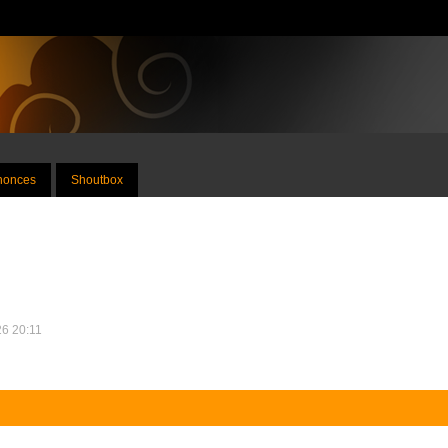
nnonces
Shoutbox
26 20:11