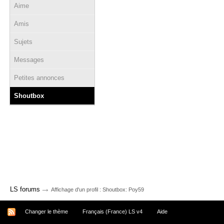
Aime
Amis
Sujets
Messages
Petites annonces
Shoutbox
→
LS forums
Affichage d'un profil : Shoutbox: Poy59
Changer le thème
Français (France) LS v4
Aide