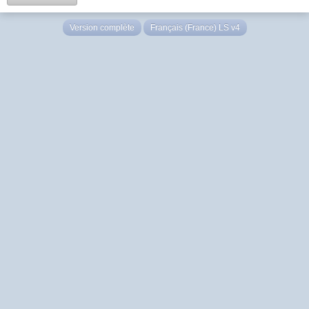
Version complète
Français (France) LS v4