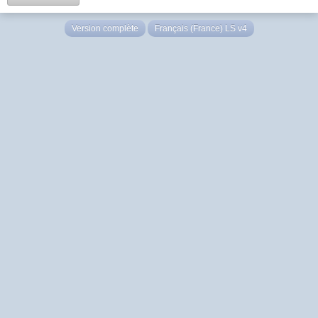
Version complète
Français (France) LS v4