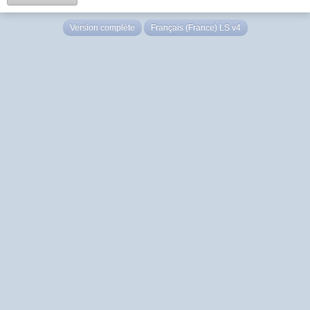
Version complète
Français (France) LS v4