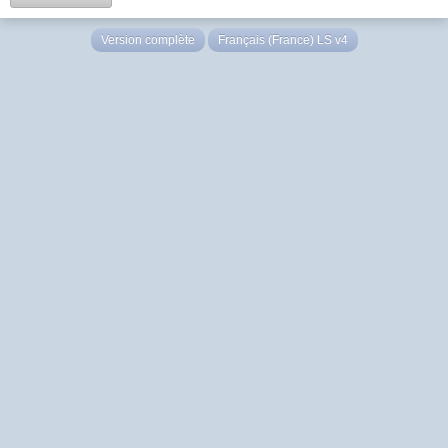
Version complète
Français (France) LS v4