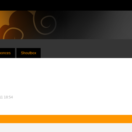
nnonces
Shoutbox
011 18:54