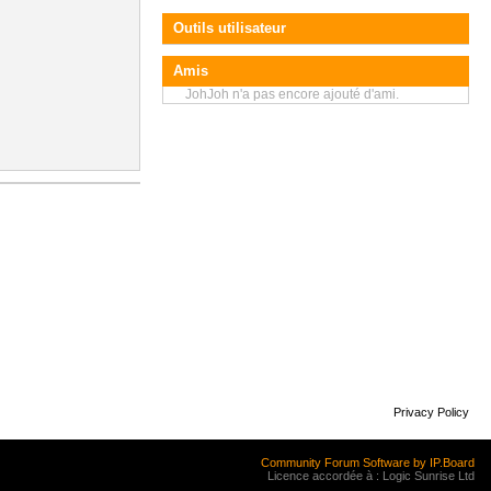
Outils utilisateur
Amis
JohJoh n'a pas encore ajouté d'ami.
Privacy Policy
Community Forum Software by IP.Board
Licence accordée à : Logic Sunrise Ltd