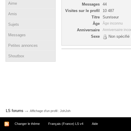
Aime
Messages
44
Visites sur le profil
10 487
Amis
Titre
Sunriseur
Âge
Âge inconnu
Sujets
Anniversaire
Anniversaire inc
Messages
Sexe
Non spécifié
Petites annonces
Shoutbox
→
LS forums
Affichage d'un profil : JohJoh
Changer le thème
Français (France) LS v4
Aide