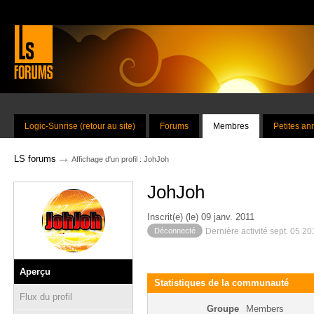
Logic-Sunrise (retour au site)
Forums
Membres
Petites a
→
LS forums
Affichage d'un profil : JohJoh
JohJoh
Inscrit(e) (le) 09 janv. 2011
Déconnecté
Dernière activité sept. 05 2
Aperçu
Statistiques de la communauté
Flux du profil
Groupe
Members